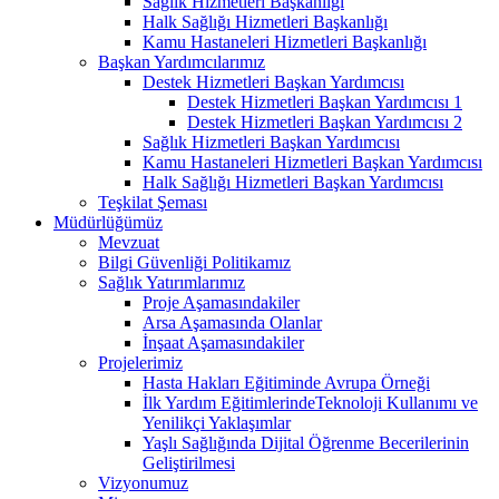
Sağlık Hizmetleri Başkanlığı
Halk Sağlığı Hizmetleri Başkanlığı
Kamu Hastaneleri Hizmetleri Başkanlığı
Başkan Yardımcılarımız
Destek Hizmetleri Başkan Yardımcısı
Destek Hizmetleri Başkan Yardımcısı 1
Destek Hizmetleri Başkan Yardımcısı 2
Sağlık Hizmetleri Başkan Yardımcısı
Kamu Hastaneleri Hizmetleri Başkan Yardımcısı
Halk Sağlığı Hizmetleri Başkan Yardımcısı
Teşkilat Şeması
Müdürlüğümüz
Mevzuat
Bilgi Güvenliği Politikamız
Sağlık Yatırımlarımız
Proje Aşamasındakiler
Arsa Aşamasında Olanlar
İnşaat Aşamasındakiler
Projelerimiz
Hasta Hakları Eğitiminde Avrupa Örneği
İlk Yardım EğitimlerindeTeknoloji Kullanımı ve
Yenilikçi Yaklaşımlar
Yaşlı Sağlığında Dijital Öğrenme Becerilerinin
Geliştirilmesi
Vizyonumuz