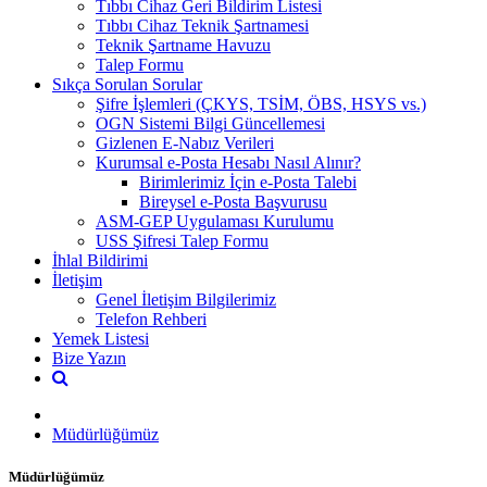
Tıbbı Cihaz Geri Bildirim Listesi
Tıbbı Cihaz Teknik Şartnamesi
Teknik Şartname Havuzu
Talep Formu
Sıkça Sorulan Sorular
Şifre İşlemleri (ÇKYS, TSİM, ÖBS, HSYS vs.)
OGN Sistemi Bilgi Güncellemesi
Gizlenen E-Nabız Verileri
Kurumsal e-Posta Hesabı Nasıl Alınır?
Birimlerimiz İçin e-Posta Talebi
Bireysel e-Posta Başvurusu
ASM-GEP Uygulaması Kurulumu
USS Şifresi Talep Formu
İhlal Bildirimi
İletişim
Genel İletişim Bilgilerimiz
Telefon Rehberi
Yemek Listesi
Bize Yazın
Müdürlüğümüz
Müdürlüğümüz