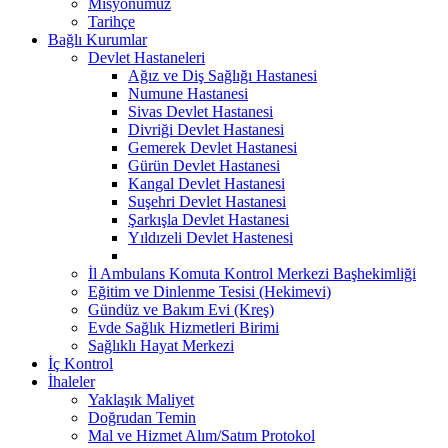
Misyonumuz
Tarihçe
Bağlı Kurumlar
Devlet Hastaneleri
Ağız ve Diş Sağlığı Hastanesi
Numune Hastanesi
Sivas Devlet Hastanesi
Divriği Devlet Hastanesi
Gemerek Devlet Hastanesi
Gürün Devlet Hastanesi
Kangal Devlet Hastanesi
Suşehri Devlet Hastanesi
Şarkışla Devlet Hastanesi
Yıldızeli Devlet Hastenesi
İl Ambulans Komuta Kontrol Merkezi Başhekimliği
Eğitim ve Dinlenme Tesisi (Hekimevi)
Gündüz ve Bakım Evi (Kreş)
Evde Sağlık Hizmetleri Birimi
Sağlıklı Hayat Merkezi
İç Kontrol
İhaleler
Yaklaşık Maliyet
Doğrudan Temin
Mal ve Hizmet Alım/Satım Protokol