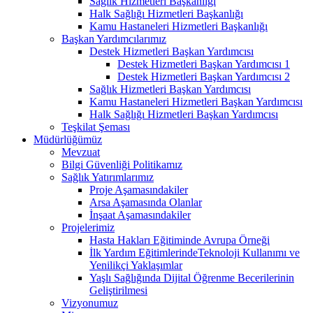
Sağlık Hizmetleri Başkanlığı
Halk Sağlığı Hizmetleri Başkanlığı
Kamu Hastaneleri Hizmetleri Başkanlığı
Başkan Yardımcılarımız
Destek Hizmetleri Başkan Yardımcısı
Destek Hizmetleri Başkan Yardımcısı 1
Destek Hizmetleri Başkan Yardımcısı 2
Sağlık Hizmetleri Başkan Yardımcısı
Kamu Hastaneleri Hizmetleri Başkan Yardımcısı
Halk Sağlığı Hizmetleri Başkan Yardımcısı
Teşkilat Şeması
Müdürlüğümüz
Mevzuat
Bilgi Güvenliği Politikamız
Sağlık Yatırımlarımız
Proje Aşamasındakiler
Arsa Aşamasında Olanlar
İnşaat Aşamasındakiler
Projelerimiz
Hasta Hakları Eğitiminde Avrupa Örneği
İlk Yardım EğitimlerindeTeknoloji Kullanımı ve
Yenilikçi Yaklaşımlar
Yaşlı Sağlığında Dijital Öğrenme Becerilerinin
Geliştirilmesi
Vizyonumuz