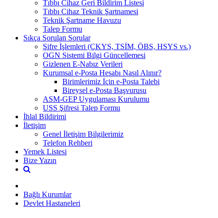
Tıbbı Cihaz Geri Bildirim Listesi
Tıbbı Cihaz Teknik Şartnamesi
Teknik Şartname Havuzu
Talep Formu
Sıkça Sorulan Sorular
Şifre İşlemleri (ÇKYS, TSİM, ÖBS, HSYS vs.)
OGN Sistemi Bilgi Güncellemesi
Gizlenen E-Nabız Verileri
Kurumsal e-Posta Hesabı Nasıl Alınır?
Birimlerimiz İçin e-Posta Talebi
Bireysel e-Posta Başvurusu
ASM-GEP Uygulaması Kurulumu
USS Şifresi Talep Formu
İhlal Bildirimi
İletişim
Genel İletişim Bilgilerimiz
Telefon Rehberi
Yemek Listesi
Bize Yazın
Bağlı Kurumlar
Devlet Hastaneleri