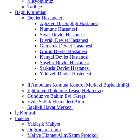
Misyonumuz
Tarihçe
Bağlı Kurumlar
Devlet Hastaneleri
Ağız ve Diş Sağlığı Hastanesi
Numune Hastanesi
Sivas Devlet Hastanesi
Divriği Devlet Hastanesi
Gemerek Devlet Hastanesi
Gürün Devlet Hastanesi
Kangal Devlet Hastanesi
Suşehri Devlet Hastanesi
Şarkışla Devlet Hastanesi
Yıldızeli Devlet Hastenesi
İl Ambulans Komuta Kontrol Merkezi Başhekimliği
Eğitim ve Dinlenme Tesisi (Hekimevi)
Gündüz ve Bakım Evi (Kreş)
Evde Sağlık Hizmetleri Birimi
Sağlıklı Hayat Merkezi
İç Kontrol
İhaleler
Yaklaşık Maliyet
Doğrudan Temin
Mal ve Hizmet Alım/Satım Protokol