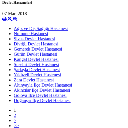
Devlet Hastaneleri
07 Mart 2018
Ağız ve Diş Sağlığı Hastanesi
Numune Hastanesi
Sivas Devlet Hastanesi
Divriği Devlet Hastanesi
Gemerek Devlet Hastanesi
Gürün Devlet Hastanesi
Kangal Devlet Hastanesi
Suşehri Devlet Hastanesi
Şarkışla Devlet Hastanesi
Yıldızeli Devlet Hastenesi
Zara Devlet Hastanesi
Altınyayla İlçe Devlet Hastanesi
Akıncılar İlçe Devlet Hastanesi
Gölova İlçe Devlet Hastanesi
Doğanşar İlçe Devlet Hastanesi
1
2
>
>>